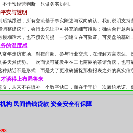
。不干预经营判断，只做务实协同。
的平实与透明
到后续跟进，所有交流基于事实陈述与双向确认。我们说明支持
馈调整建议时，会指出凭证中可补充的细节维度；确认合作意向
有模糊话术，也不预设前提，一切建立在可验证、可复盘的基础
服务的温度感
队常年走访市场、对接商圈、参与行业交流，在理解方言表达、
具备天然优势。一次面谈可能发生在二七商圈的茶馆角落，也可
这种贴近不是形式，而是为了更准确捕捉那些报表之外的真实信
，才谈得上布局将来
意义，从来不在填补一个数字缺口，而在于守护一次履约承诺、
户信任。当一家社区打印店按时交付毕业纪念册，当一家五金铺
机构 民间借钱贷款 资金安全有保障
焙坊如期完成节日订单这些微小的“如期”，正是城市经济肌理得
段踏实的支撑力量。
898