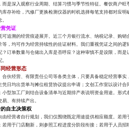
，而是深入观察行业周期、结算习惯与季节性特征。餐饮商户旺
的库存补给，汽修厂更换检测仪器的时机选择每笔支持都对应明
念。
经营凭证
托可追溯的经营痕迹展开。近三个月银行流水、纳税记录、购销
片等，均可作为经营持续性的佐证材料。我们重视凭证之间的逻
配？订单数量与仓储出入库是否呼应？这种审慎不是设限，而是
配。
不同经营形态
、合伙经营、有限责任公司等各类主体，只要具备稳定经营事实
主凭日均出货单与摊位租赁协议提出申请；文创工作室以设计合
；小型加工厂则结合设备清单与近期排产表说明资金用途。形式
交易、有持续产出。
者的自主决策权
向由经营者自行规划，我们仅围绕既定用途提供相应额度。若用
；若用于门店翻新，则参照工程进度分阶段衔接；若用于人员招