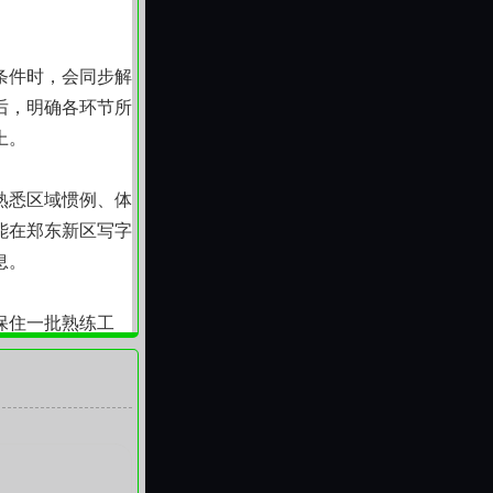
条件时，会同步解
后，明确各环节所
上。
熟悉区域惯例、体
能在郑东新区写字
息。
保住一批熟练工
准时为工地配送紧
以强韧的根基。我