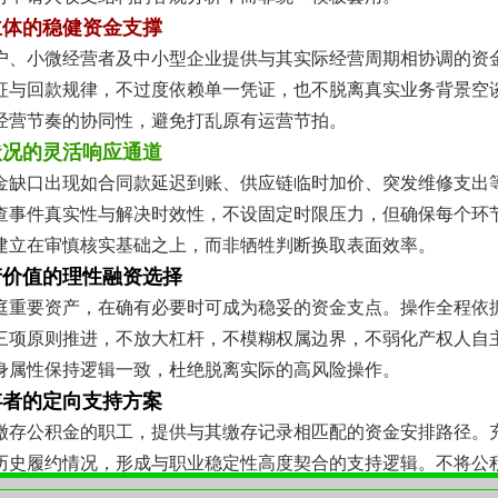
主体的稳健资金支撑
户、小微经营者及中小型企业提供与其实际经营周期相协调的资
征与回款规律，不过度依赖单一凭证，也不脱离真实业务背景空
经营节奏的协同性，避免打乱原有运营节拍。
状况的灵活响应通道
金缺口出现如合同款延迟到账、供应链临时加价、突发维修支出
查事件真实性与解决时效性，不设固定时限压力，但确保每个环
建立在审慎核实基础之上，而非牺牲判断换取表面效率。
产价值的理性融资选择
庭重要资产，在确有必要时可成为稳妥的资金支点。操作全程依
三项原则推进，不放大杠杆，不模糊权属边界，不弱化产权人自
身属性保持逻辑一致，杜绝脱离实际的高风险操作。
存者的定向支持方案
缴存公积金的职工，提供与其缴存记录相匹配的资金安排路径。
历史履约情况，形成与职业稳定性高度契合的支持逻辑。不将公
其反映的长期就业状态，构建更具延续性的资金规划视角。