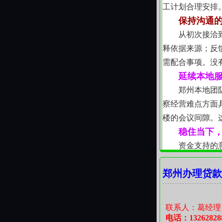
工计划合理安排
保持沟通
从初次接洽
释依据来源；反
需配合事项。没
延续本地
郑州本地团
察经营难点方面
楼的会议间隙。
稳住当下
资金支持的
人、延续一段客
郑州办理贷款
固件，当一家烘
们愿成为其中一
联系人：葛经理
电话：13262828