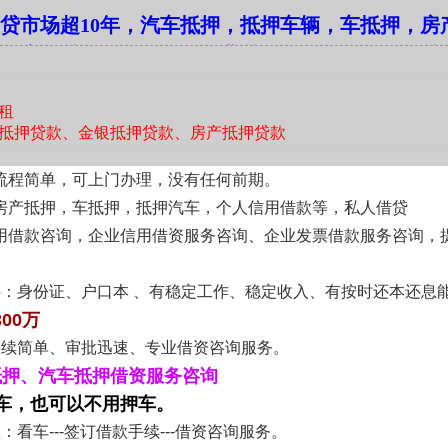
贷市场超10年，汽车抵押，抵押车辆，车抵押，房
以郑州本地生活现实为出发点，尊重不同群体的经济节奏与决策
，房屋贷款服务咨询，企业贷款服务咨询，信用贷
设成功路径；每一次沟通，都是从了解具体处境开始。资金安全
的可读性、资金流向的可验证性、以及后续服务的可持续性之中
托付的本地协作方。
租
抵押贷款、金银抵押贷款、房产抵押贷款
流程简单，可上门办理，没有任何前期。
房产抵押，车抵押，抵押汽车，个人信用借款等，私人借贷
用借款咨询，企业信用借资服务咨询、企业发票借款服务咨询，
件：身份证、户口本 、有稳定工作、稳定收入、有按时还本还息
300万
手续简单、审批迅速、专业借资咨询服务。
抵押、汽车抵押借资服务咨询
车，也可以不用押车。
：看车---签订借款手续---借资咨询服务。