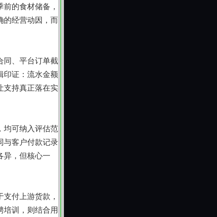
季前的食材储备，
确的经营动因，而
合同、平台订单截
辑印证：流水金额
让支持真正落在实
，均可纳入评估范
同与客户付款记录
各异，但核心一
于支付上游货款，
聘培训，则结合用