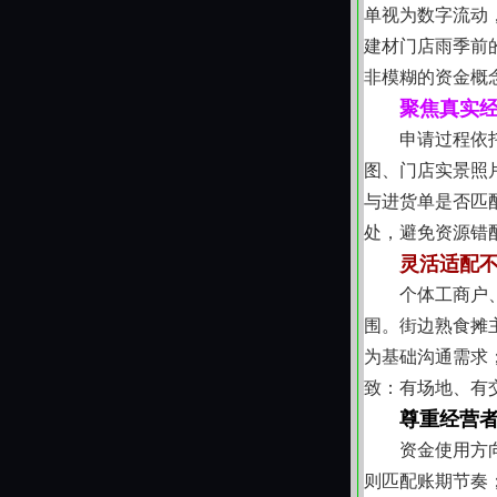
单视为数字流动
建材门店雨季前
非模糊的资金概
聚焦真实
申请过程依
图、门店实景照
与进货单是否匹
处，避免资源错
灵活适配
个体工商户
围。街边熟食摊
为基础沟通需求
致：有场地、有
尊重经营
资金使用方
则匹配账期节奏