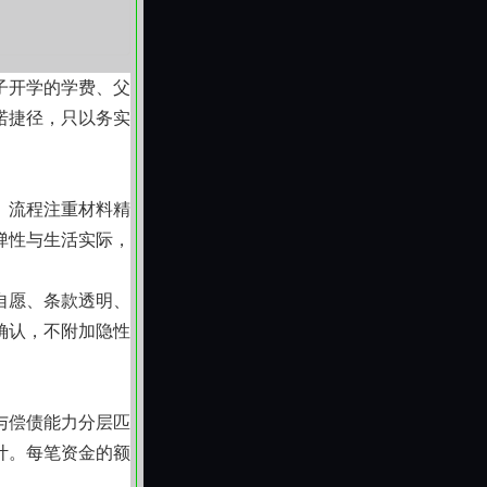
子开学的学费、父
诺捷径，只以务实
。流程注重材料精
弹性与生活实际，
自愿、条款透明、
确认，不附加隐性
与偿债能力分层匹
计。每笔资金的额