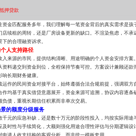
抵押贷款
注资金匹配服务多年，我们理解每一笔资金背后的真实需求是孩
门店续租的周转，还是厂房设备更新的缺口。不渲染焦虑，不承
景下的合理融资诉求。
的个人支持路径
收入来源的市民，提供结构清晰、用途明确的个人资金安排方案
从资料递交到资金到位，全程保持节奏可控。方案设计兼顾还款
影响长期财务健康。
续运作的民间资金对接平台，始终遵循合法合规前提，强调双方
合作均基于真实借贷意愿展开，资金来源可追溯，协议内容逐条
额负债，重视长期信任积累而非单次交易。
场景的额度分级服务
数千元的应急补缺，还是数十万元的阶段性投入，均按实际用途
应及时性与手续简化，大额则强化用途合理性评估与分期逻辑设
对申请人收支结构的客观分析，而非统一模板套用。