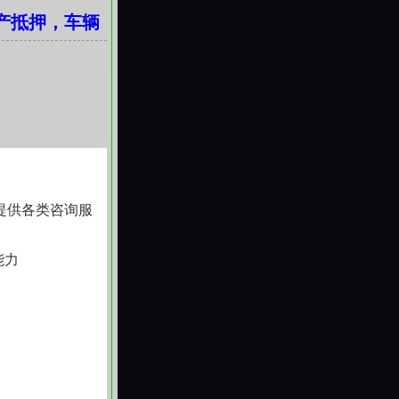
产抵押，车辆
习惯。没有标准化
款服务咨询，
不是抽象承诺，它
。我们不做资金批
提供各类咨询服
能力