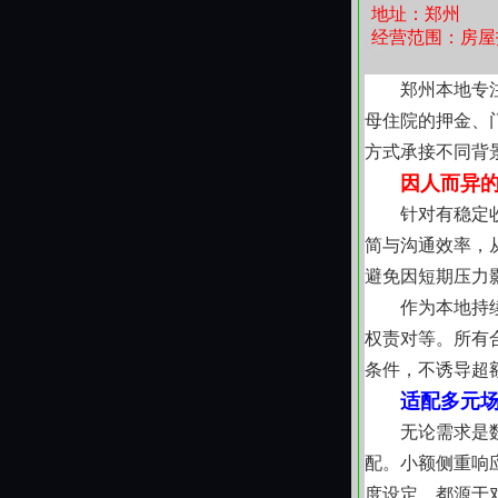
地址：郑州
经营范围：房屋
郑州本地专
母住院的押金、
方式承接不同背
因人而异
针对有稳定
简与沟通效率，
避免因短期压力
作为本地持
权责对等。所有
条件，不诱导超
适配多元
无论需求是
配。小额侧重响
度设定，都源于