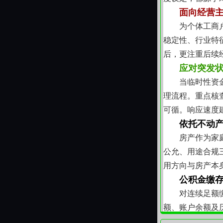
面向经营
为个体工商
稳定性、行业特
后，更注重后续
应对突发
当临时性资
理流程。重点核
可循。响应速度
依托不动
房产作为家
公允、用途合规
用方向与房产本
公积金缴
对连续足额
额、账户余额及
背书，而是结合