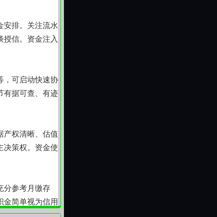
金安排。关注流水
谈授信。资金注入
等，可启动快速协
节有据可查、有迹
据产权清晰、估值
主决策权。资金使
充分参考月缴存
积金简单视为信用