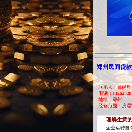
郑州民间贷款
联系人：葛经理
电话：13262828
地址：郑州
经营范围：房屋
理解生意
企业运转自