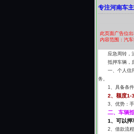
专注河南车主
所有服务均
贷款服务咨询
话术，也没有预
体现在协议条款
资金应急周转
发商，只做值得
此页面广告位出
内容范围：汽车
应急周转，
抵押车辆，
一、个人信
务。
1、具备条
2、额度1-
3、优势：
二、车辆
1、可以押
2、借款流程