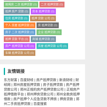
按揭房 二次 抵押贷款
(0)
二次 抵押贷款
(0)
抵押 房产 贷款
(0)
房本 抵押贷款
(0)
住房 抵押贷款
(0)
抵押 贷款 公司
(0)
个人 房屋 抵押贷款
(0)
房 抵押贷款
(0)
房子 二次 抵押贷款
(0)
企业 抵押贷款
(0)
抵押 贷款 平台
(0)
商铺 抵押贷款
(0)
房产 抵押贷款 公司
(0)
房屋 抵押贷款 公司
(0)
车辆 抵押贷款 公司
(0)
友情链接
东方财富
百度财经
房产抵押贷款
新浪财经
财
|
|
|
|
经网
郑州房屋抵押贷款
房子抵押贷款
房产抵押
|
|
|
贷款公司
郑州正规的房产抵押贷款公司
正规房产
|
|
抵押借款平台
郑州押房贷款公司
郑州全款房抵押
|
|
借款
房产抵押个人应急贷款不押房
押房贷款
郑
|
|
|
州二手房抵押贷款
百度搜索
|