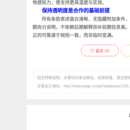
地感知力，使支持更具温度与实效。
保持透明度是合作的基础前提
所有条款表述直白清晰，无隐藏附加条件，
期充分说明，不依赖后期解释弥补前期信息差。
正的可靠源于规则一致，而非临时变通。
喜欢
(
0
)
如无特殊说明，文章均为本站原创
，如若转载，请注明
文章永久地址：http://www.wtrgx.cn/qichedaikuan/1291.