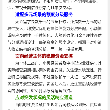
协议内容逐条确认，不附加隐性条件，不诱导超额负
债，重视长期信任积累而非单次交易。
适配多元场景的额度分级服务
无论需求是数千元的应急补缺，还是数十万元的阶
段性投入，均按实际用途与偿债能力分层匹配。小额侧
重响应及时性与手续简化，大额则强化用途合理性评估
与分期逻辑设计。每笔资金的额度设定，都源于对申请
人收支结构的客观分析，而非统一模板套用。
面向经营主体的稳健资金支撑
为个体工商户、小微经营者及中小型企业提供与其
实际经营周期相协调的资金安排。关注流水稳定性、行
业特征与回款规律，不过度依赖单一凭证，也不脱离真
实业务背景空谈授信。资金注入后，更注重后续经营节
奏的协同性，避免打乱原有运营节拍。
应对突发状况的灵活响应通道
当临时性资金缺口出现如合同款延迟到账、供应链