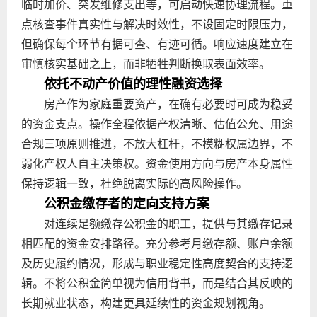
临时加价、突发维修支出等，可启动快速协理流程。重
点核查事件真实性与解决时效性，不设固定时限压力，
但确保每个环节有据可查、有迹可循。响应速度建立在
审慎核实基础之上，而非牺牲判断换取表面效率。
依托不动产价值的理性融资选择
房产作为家庭重要资产，在确有必要时可成为稳妥
的资金支点。操作全程依据产权清晰、估值公允、用途
合规三项原则推进，不放大杠杆，不模糊权属边界，不
弱化产权人自主决策权。资金使用方向与房产本身属性
保持逻辑一致，杜绝脱离实际的高风险操作。
公积金缴存者的定向支持方案
对连续足额缴存公积金的职工，提供与其缴存记录
相匹配的资金安排路径。充分参考月缴存额、账户余额
及历史履约情况，形成与职业稳定性高度契合的支持逻
辑。不将公积金简单视为信用背书，而是结合其反映的
长期就业状态，构建更具延续性的资金规划视角。